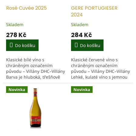
o
d
Rosé Cuvée 2025
GERE PORTUGIESER
u
2024
k
Skladem
Skladem
t
278 Kč
284 Kč
ů
Do košíku
Do košíku
Klasické bílé víno s
Klasické červené víno s
chráněným označením
chráněným označením
původu – Villány DHC–Villány
původu – Villány DHC–Villány
Barva je hluboká, třešňově
Lehké, kulaté víno s jemnou
červená se světlejším
elegancí, ve kterém se
okrajem, víno obsahově
mladistvé tóny ukazují
Novinka
Novinka
působí plně. Ve vůni
vyváženě a harmonicky....
odráží...