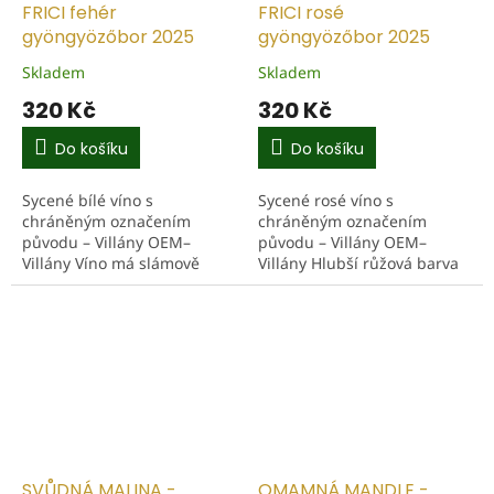
FRICI fehér
FRICI rosé
gyöngyözőbor 2025
gyöngyözőbor 2025
Skladem
Skladem
320 Kč
320 Kč
Do košíku
Do košíku
Sycené bílé víno s
Sycené rosé víno s
chráněným označením
chráněným označením
původu – Villány OEM–
původu – Villány OEM–
Villány Víno má slámově
Villány Hlubší růžová barva
žlutou barvu s jemným
naznačuje vyzrálé tóny. Ve
perlením ve sklenici. Aroma
vůni je nenápadná,
vede sladké hroznové víno,
elegantní – dominuje třešeň,
mango a...
švestka a...
SVŮDNÁ MALINA -
OMAMNÁ MANDLE -