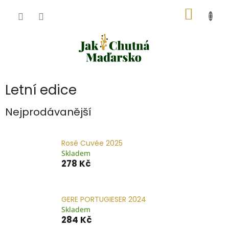
Přejít
NÁKUP
na
obsah
KOŠÍK
Letní edice
Nejprodávanější
Rosé Cuvée 2025
Skladem
278 Kč
GERE PORTUGIESER 2024
Skladem
284 Kč