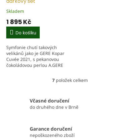
dárkový set
Skladem
1 895 Kč
Do košíku
Symfonie chutí takových
velikánů jako je GERE Kopar
Cuvée 2021, s pekanovou
čokoládovou perlou A.GERE
Rafinée bonboniérou a s
olejem ze semen hroznů.
7
položek celkem
O
Hledáte dárek,...
v
l
á
Včasné doručení
d
do druhého dne v Brně
a
c
í
Garance doručení
p
r
nepoškozeného zboží