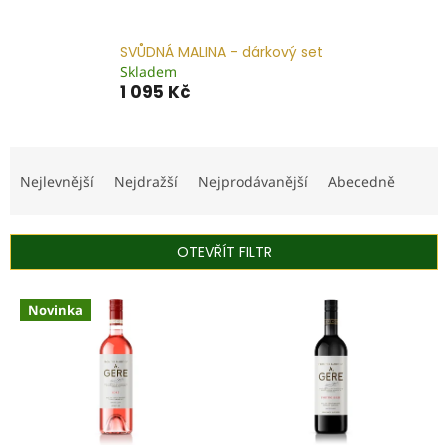
SVŮDNÁ MALINA - dárkový set
Skladem
1 095 Kč
Ř
a
Nejlevnější
Nejdražší
Nejprodávanější
Abecedně
z
e
n
OTEVŘÍT FILTR
í
p
V
r
Novinka
ý
o
p
d
i
u
s
k
p
t
r
ů