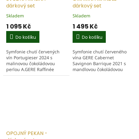
dárkový set
dárkový set
Skladem
Skladem
1 095 Kč
1 495 Kč
Do košíku
Do košíku
Symfonie chutí červených
Symfonie chutí červeného
vín Portugieser 2024 s
vína GERE Cabernet
malinovou čokoládovou
Savignon Barrique 2021 s
perlou A.GERE Raffinée
mandlovou čokoládovou
bonboniérou a s olejem ze
perlou A.GERE Raffinée
semen hroznů. Hledáte
bonboniérou a s olejem
dárek, který potěší smysly
A.Gere ze semne hroznů.
a...
Hledáte dárek,...
OPOJNÝ PEKAN -