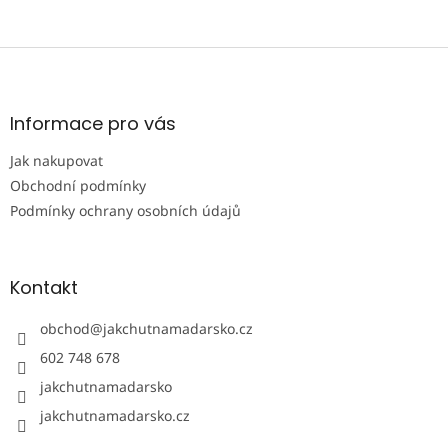
v
k
y
Z
v
á
ý
p
p
i
a
Informace pro vás
s
t
u
Jak nakupovat
í
Obchodní podmínky
Podmínky ochrany osobních údajů
Kontakt
obchod
@
jakchutnamadarsko.cz
602 748 678
jakchutnamadarsko
jakchutnamadarsko.cz