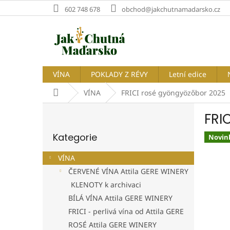
Přejít
602 748 678
obchod@jakchutnamadarsko.cz
na
obsah
VÍNA
POKLADY Z RÉVY
Letní edice
Domů
VÍNA
FRICI rosé gyöngyözőbor 2025
P
FRI
o
Přeskočit
s
Kategorie
kategorie
Novin
t
r
VÍNA
a
ČERVENÉ VÍNA Attila GERE WINERY
n
KLENOTY k archivaci
n
í
BÍLÁ VÍNA Attila GERE WINERY
p
FRICI - perlivá vína od Attila GERE
a
ROSÉ Attila GERE WINERY