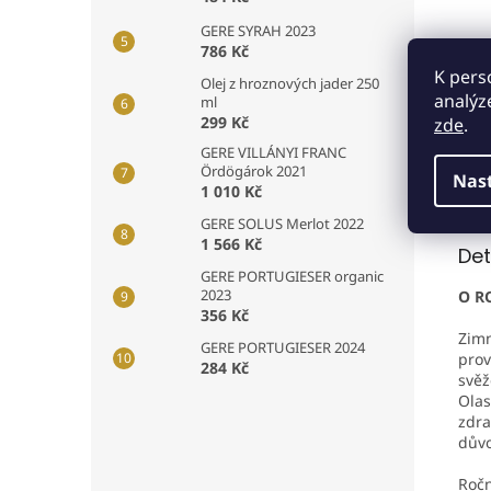
GERE SYRAH 2023
786 Kč
K pers
Olej z hroznových jader 250
analýz
ml
299 Kč
zde
.
GERE VILLÁNYI FRANC
Ördögárok 2021
Nas
Popi
1 010 Kč
GERE SOLUS Merlot 2022
1 566 Kč
Det
GERE PORTUGIESER organic
2023
O R
356 Kč
Zimn
GERE PORTUGIESER 2024
prov
284 Kč
svěž
Olas
zdra
důvo
Ročn