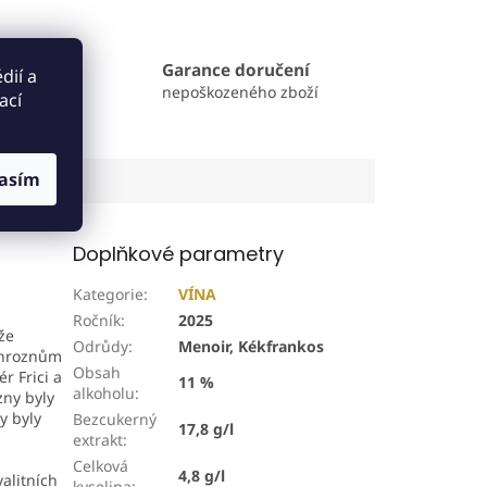
Garance doručení
dií a
Brně
nepoškozeného zboží
ací
asím
Doplňkové parametry
Kategorie
:
VÍNA
Ročník
:
2025
ože
Odrůdy
:
Menoir, Kékfrankos
o hroznům
Obsah
r Frici a
11 %
alkoholu
:
zny byly
y byly
Bezcukerný
17,8 g/l
extrakt
:
Celková
4,8 g/l
alitních
kyselina
: