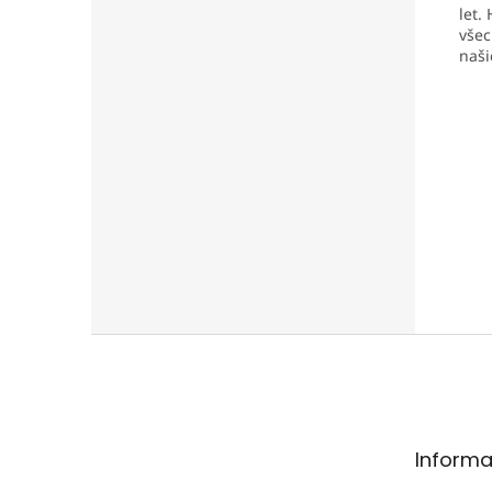
let.
všec
naši
Z
á
p
a
t
Informa
í