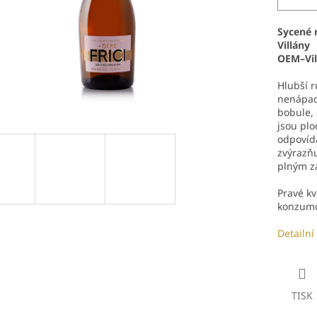
Sycené 
Villány
OEM–Vil
Hlubší r
nenápad
bobule,
jsou plo
odpovíd
zvýrazňu
plným z
Pravé kv
konzumo
Detailní
TISK