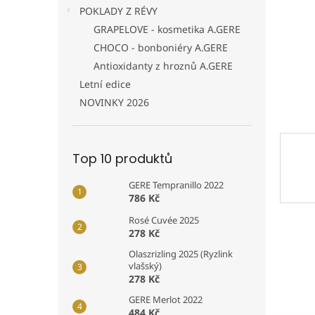
n
POKLADY Z RÉVY
e
GRAPELOVE - kosmetika A.GERE
l
CHOCO - bonboniéry A.GERE
Antioxidanty z hroznů A.GERE
Letní edice
NOVINKY 2026
Top 10 produktů
GERE Tempranillo 2022
786 Kč
Rosé Cuvée 2025
278 Kč
Olaszrizling 2025 (Ryzlink
vlašský)
278 Kč
GERE Merlot 2022
484 Kč