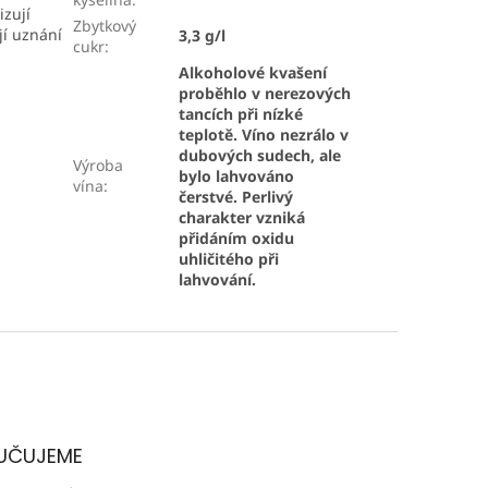
izují
Zbytkový
ají uznání
3,3 g/l
cukr
:
Alkoholové kvašení
proběhlo v nerezových
tancích při nízké
teplotě. Víno nezrálo v
dubových sudech, ale
Výroba
bylo lahvováno
vína
:
čerstvé. Perlivý
charakter vzniká
přidáním oxidu
uhličitého při
lahvování.
UČUJEME