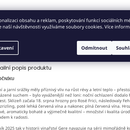
Dárkové balení
Včasné doručení
onalizaci obsahu a reklam, poskytování funkcí sociálních mé
dle objednávky
do druhého dne v 
e naší návštěvnosti využíváme soubory cookies. Více inform
tavení
Odmítnout
Souhl
s
Diskuze
ailní popis produktu
OČNÍKU
í a jarní srážky měly příznivý vliv na růst révy a letní teplo – přest
ázené suchem – bylo vyváženější než loni: noční ochlazení dodal
est. Sklizeň začala 18. srpna hrozny pro Rosé Frici, následovaly Fehé
zrizling, poté lehká červená vína a nakonec plná červená vína. Hro
vé, aromaticky bohaté a výjimečně kvalitní – množství i kvalita úrod
dem k radosti.
ík 2025 tak v historii vinařství Gere navazuje na sérii mimořádně kv