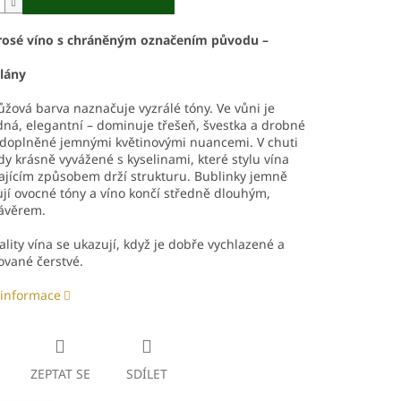
rosé víno s chráněným označením původu –
lány
ůžová barva naznačuje vyzrálé tóny. Ve vůni je
ná, elegantní – dominuje třešeň, švestka a drobné
 doplněné jemnými květinovými nuancemi. V chuti
dy krásně vyvážené s kyselinami, které stylu vína
ajícím způsobem drží strukturu. Bublinky jemně
jí ovocné tóny a víno končí středně dlouhým,
ávěrem.
ality vína se ukazují, když je dobře vychlazené a
vané čerstvé.
 informace
ZEPTAT SE
SDÍLET