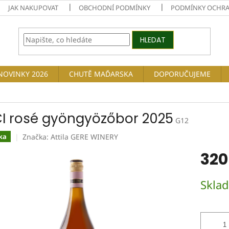
JAK NAKUPOVAT
OBCHODNÍ PODMÍNKY
PODMÍNKY OCHRA
HLEDAT
NOVINKY 2026
CHUTĚ MAĎARSKA
DOPORUČUJEME
CI rosé gyöngyözőbor 2025
G12
Značka:
Attila GERE WINERY
ka
320
Měrná
Skla
cena: