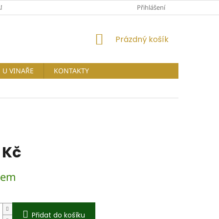
NY OSOBNÍCH ÚDAJŮ
Přihlášení
NÁKUPNÍ
Prázdný košík
KOŠÍK
U VINAŘE
KONTAKTY
 Kč
dem
Přidat do košíku