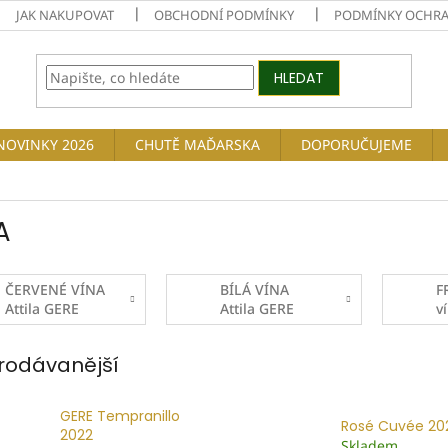
JAK NAKUPOVAT
OBCHODNÍ PODMÍNKY
PODMÍNKY OCHRA
HLEDAT
NOVINKY 2026
CHUTĚ MAĎARSKA
DOPORUČUJEME
A
ČERVENÉ VÍNA
BÍLÁ VÍNA
F
Attila GERE
Attila GERE
v
WINERY
WINERY
G
rodávanější
GERE Tempranillo
Rosé Cuvée 20
2022
Skladem