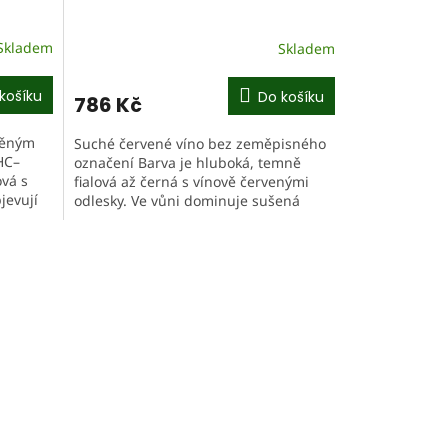
Skladem
Skladem
košíku
Do košíku
786 Kč
něným
Suché červené víno bez zeměpisného
HC–
označení Barva je hluboká, temně
ová s
fialová až černá s vínově červenými
jevují
odlesky. Ve vůni dominuje sušená
ové...
višně, švestka a černé bobulové
ovoce,...