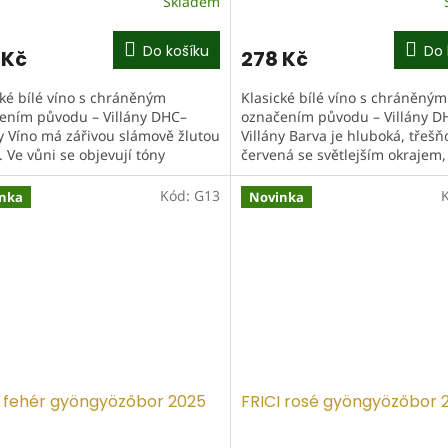
Skladem
Do košíku
Do 
 Kč
278 Kč
cké bílé víno s chráněným
Klasické bílé víno s chráněným
ením původu – Villány DHC–
označením původu – Villány D
ny Víno má zářivou slámově žlutou
Villány Barva je hluboká, třešň
 Ve vůni se objevují tóny
červená se světlejším okrajem,
ho jablka, broskve, vanilky a
obsahově působí plně. Ve vůni
ch...
odráží...
Kód:
G13
nka
Novinka
I fehér gyöngyözőbor 2025
FRICI rosé gyöngyözőbor 