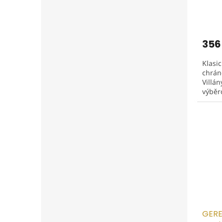
356
Klasi
chrán
Villán
výběro
Ördög
je...
GERE