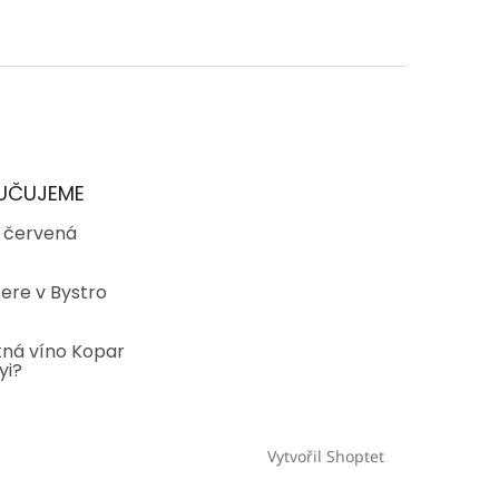
UČUJEME
- červená
ere v Bystro
tná víno Kopar
yi?
Vytvořil Shoptet