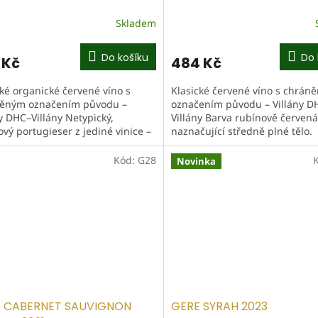
Skladem
Do košíku
Do 
 Kč
484 Kč
cké organické červené víno s
Klasické červené víno s chrán
ěným označením původu –
označením původu – Villány D
y DHC–Villány Netypický,
Villány Barva rubínově červená
vý portugieser z jediné vinice –
naznačující středně plné tělo.
árok. Živá, hluboká barva. Vůně
Aromatika dominovaná višněm
švestkami, v...
Kód:
G28
Novinka
 CABERNET SAUVIGNON
GERE SYRAH 2023