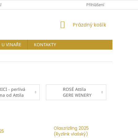
NY OSOBNÍCH ÚDAJŮ
Přihlášení
NÁKUPNÍ
Prázdný košík
KOŠÍK
U VINAŘE
KONTAKTY
RICI - perlivá
ROSÉ Attila
ína od Attila
GERE WINERY
ERE
Olaszrizling 2025
25
(Ryzlink vlašský)