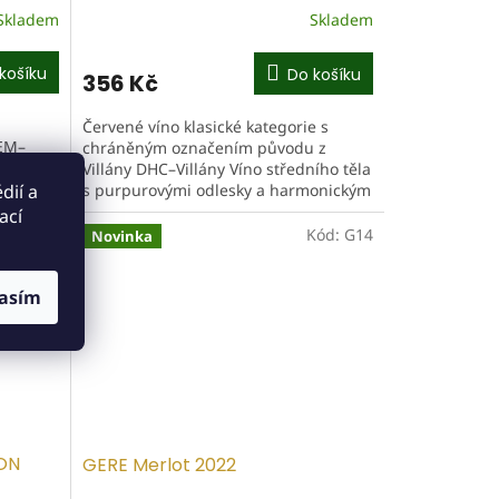
Skladem
Skladem
košíku
Do košíku
356 Kč
Červené víno klasické kategorie s
OEM–
chráněným označením původu z
značuje
Villány DHC–Villány Víno středního těla
adná,
dií a
s purpurovými odlesky a harmonickým
vestka
projevem. V aromatice dominují
ací
černý...
Kód:
G27
Kód:
G14
Novinka
asím
ON
GERE Merlot 2022