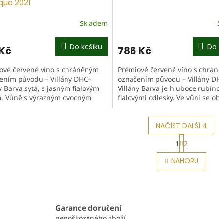
que 2021
Skladem
Do košíku
Do 
 Kč
786 Kč
ové červené víno s chráněným
Prémiové červené víno s chrá
ením původu – Villány DHC–
označením původu – Villány D
y Barva sytá, s jasným fialovým
Villány Barva je hluboce rubín
. Vůně s výrazným ovocným
fialovými odlesky. Ve vůni se ob
kterem, doplněná krásně
lesní plody, jahody, pepř a sud
rovanými...
NAČÍST DALŠÍ 4
S
1
2
t
O
r
v
NAHORU
á
l
n
á
k
d
o
a
v
c
á
Garance doručení
í
n
nepoškozeného zboží