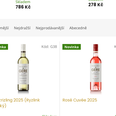
Skladem
278 Kč
786 Kč
vnější
Nejdražší
Nejprodávanější
Abecedně
Kód:
G38
nka
Novinka
rizling 2025 (Ryzlink
Rosé Cuvée 2025
ský)