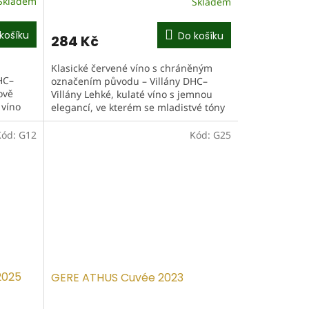
Skladem
Skladem
košíku
Do košíku
284 Kč
Klasické červené víno s chráněným
HC–
označením původu – Villány DHC–
ově
Villány Lehké, kulaté víno s jemnou
 víno
elegancí, ve kterém se mladistvé tóny
ukazují vyváženě a harmonicky....
Kód:
G12
Kód:
G25
2025
GERE ATHUS Cuvée 2023