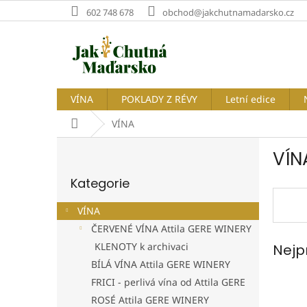
Přejít
602 748 678
obchod@jakchutnamadarsko.cz
na
obsah
VÍNA
POKLADY Z RÉVY
Letní edice
Domů
VÍNA
P
VÍN
o
Přeskočit
s
Kategorie
kategorie
t
r
VÍNA
a
ČERVENÉ VÍNA Attila GERE WINERY
n
KLENOTY k archivaci
Nejp
n
í
BÍLÁ VÍNA Attila GERE WINERY
p
FRICI - perlivá vína od Attila GERE
a
ROSÉ Attila GERE WINERY