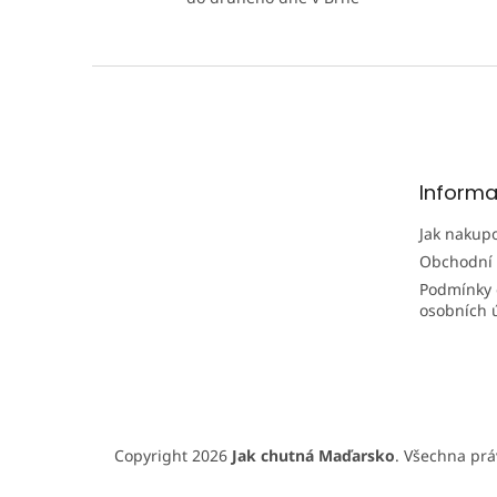
Z
á
p
a
t
Informa
í
Jak nakup
Obchodní
Podmínky 
osobních 
Copyright 2026
Jak chutná Maďarsko
. Všechna pr