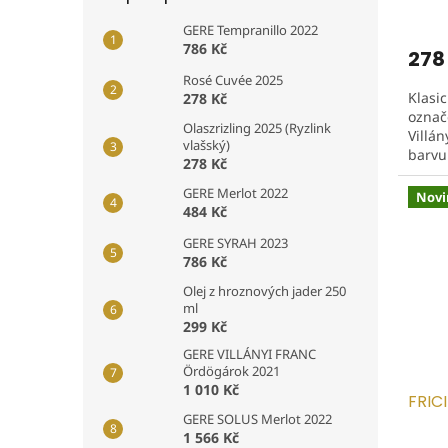
GERE Tempranillo 2022
786 Kč
278
Rosé Cuvée 2025
Klasi
278 Kč
označ
Olaszrizling 2025 (Ryzlink
Villá
vlašský)
barvu.
278 Kč
zelené
jemný
GERE Merlot 2022
Novi
484 Kč
GERE SYRAH 2023
786 Kč
Olej z hroznových jader 250
ml
299 Kč
GERE VILLÁNYI FRANC
Ördögárok 2021
1 010 Kč
FRIC
GERE SOLUS Merlot 2022
1 566 Kč