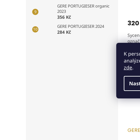
GERE PORTUGIESER organic
2023
356 Kč
320
GERE PORTUGIESER 2024
284 Kč
Sycen
označ
Villá
s jem
K pers
vede 
analýz
Tip
zde
.
Nas
GERE