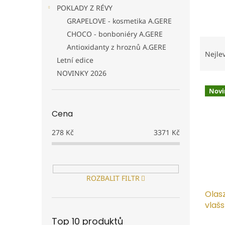
n
POKLADY Z RÉVY
e
GRAPELOVE - kosmetika A.GERE
l
CHOCO - bonboniéry A.GERE
Ř
Antioxidanty z hroznů A.GERE
a
Nejle
Letní edice
z
e
NOVINKY 2026
V
n
Novi
ý
í
p
p
Cena
i
r
s
o
278
Kč
3371
Kč
p
d
r
u
o
k
d
t
ROZBALIT FILTR
u
ů
Olasz
k
vlaš
t
ů
Top 10 produktů