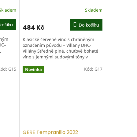
Skladem
Skladem
košíku
Do košíku
484 Kč
ěným
Klasické červené víno s chráněným
HC–
označením původu – Villány DHC-
,
Villány Středně plné, chuťově bohaté
víno s jemnými sudovými tóny v
i a
pozadí. Ve vůni se objevují již vyzrálé...
Kód:
G15
Kód:
G17
Novinka
GERE Tempranillo 2022