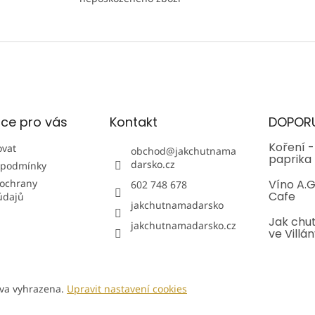
p
í
r
v
k
y
v
ý
p
i
ce pro vás
Kontakt
DOPOR
s
u
Koření 
ovat
obchod
@
jakchutnama
paprika
darsko.cz
 podmínky
ochrany
Víno A.G
602 748 678
Cafe
údajů
jakchutnamadarsko
Jak chu
jakchutnamadarsko.cz
ve Villán
áva vyhrazena.
Upravit nastavení cookies