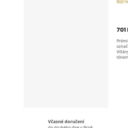
Barri
701
Prémi
označ
Villán
tónem
chara
integ
Včasné doručení
do druhého dne v Brně