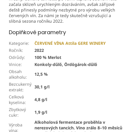
začala sklizeň urychleným dozráváním, avšak zářijové
deště přinesly podmínky nezbytné pro výrobu velkých
červených vín. Za námi je tedy skutečně vzrušující a
slibná sezona ročníku 2022.
Doplňkové parametry
Kategorie
:
ČERVENÉ VÍNA Attila GERE WINERY
Ročník
:
2022
Odrůdy
:
100 % Merlot
Vinice
:
Konkoly-dűlő, Ördögárok-dűlő
Obsah
12,5 %
alkoholu
:
Bezcukerný
30,1 g/l
extrakt
:
Celková
4,8 g/l
kyselina
:
Zbytkový
1,9 g/l
cukr
:
Alkoholová fermentace proběhla v
Výroba
nerezových tancích. Víno zrálo 8–10 měsíců
vína
: