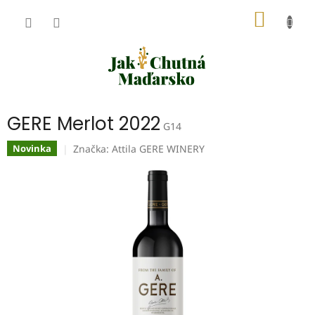
Přejít
NÁKUP
na
obsah
KOŠÍK
GERE Merlot 2022
G14
Značka:
Attila GERE WINERY
Novinka