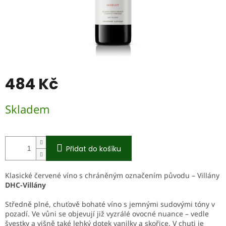
484 Kč
Měrná
Skladem
cena:
Přidat do košíku
Klasické červené víno s chráněným označením původu – Villány
DHC-Villány
Středně plné, chuťově bohaté víno s jemnými sudovými tóny v
pozadí. Ve vůni se objevují již vyzrálé ovocné nuance – vedle
švestky a višně také lehký dotek vanilky a skořice. V chuti je