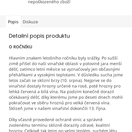
nepoškozeného zboží
Popis
Diskuze
Detailní popis produktu
O ROČNÍKU
Hlavním znakem letošního ročníku byly srážky. Po sušší
zimě přišel do naší vinařské oblasti v polovině jara menší
déšť, zatímco letní měsíce se vyznačovaly jen občasnými
přeháňkami a vysokými teplotami. V důsledku sucha jsme
letos začali se sklizní brzy (10. srpna). Nejprve se do
vinařství dostaly hrozny určené na rosé, poté hrozny pro
lehká červená a bílá vína. Na podzim konečně dorazil
očekávaný déšť, díky kterému jsme po deseti dnech mohli
pokračovat ve sběru hroznů pro velká červená vína.
Sklizeň jsme v našem vinařství dokončili 13. října.
Díky včasně provedené ochraně vinic a správně
zvolenému termínu sklizně dorazily zdravé, kvalitní
hrozny. Celkově tak letos po velmi teplém, suchém létu