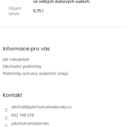
ve velkých dubových sudech.
Objem
0,75 l
lahve
:
Z
á
p
a
Informace pro vás
t
Jak nakupovat
í
Obchodní podmínky
Podmínky ochrany osobních údajů
Kontakt
obchod
@
jakchutnamadarsko.cz
602 748 678
jakchutnamadarsko