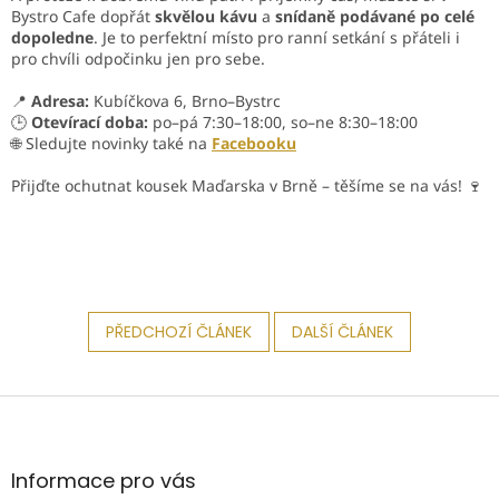
Bystro Cafe dopřát
skvělou kávu
a
snídaně podávané po celé
dopoledne
. Je to perfektní místo pro ranní setkání s přáteli i
pro chvíli odpočinku jen pro sebe.
📍
Adresa:
Kubíčkova 6, Brno–Bystrc
🕒
Otevírací doba:
po–pá 7:30–18:00, so–ne 8:30–18:00
🌐 Sledujte novinky také na
Facebooku
Přijďte ochutnat kousek Maďarska v Brně – těšíme se na vás! 🍷
PŘEDCHOZÍ ČLÁNEK
DALŠÍ ČLÁNEK
Z
á
p
a
Informace pro vás