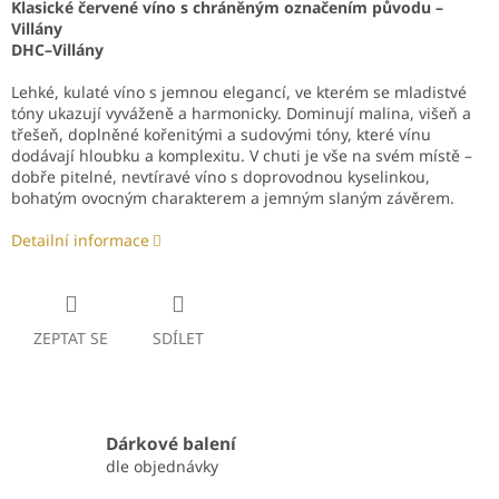
Klasické červené víno s chráněným označením původu –
Villány
DHC–Villány
Lehké, kulaté víno s jemnou elegancí, ve kterém se mladistvé
tóny ukazují vyváženě a harmonicky. Dominují malina, višeň a
třešeň, doplněné kořenitými a sudovými tóny, které vínu
dodávají hloubku a komplexitu. V chuti je vše na svém místě –
dobře pitelné, nevtíravé víno s doprovodnou kyselinkou,
bohatým ovocným charakterem a jemným slaným závěrem.
Detailní informace
ZEPTAT SE
SDÍLET
Dárkové balení
dle objednávky