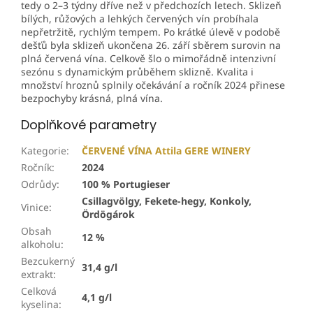
tedy o 2–3 týdny dříve než v předchozích letech. Sklizeň
bílých, růžových a lehkých červených vín probíhala
nepřetržitě, rychlým tempem. Po krátké úlevě v podobě
dešťů byla sklizeň ukončena 26. září sběrem surovin na
plná červená vína. Celkově šlo o mimořádně intenzivní
sezónu s dynamickým průběhem sklizně. Kvalita i
množství hroznů splnily očekávání a ročník 2024 přinese
bezpochyby krásná, plná vína.
Doplňkové parametry
Kategorie
:
ČERVENÉ VÍNA Attila GERE WINERY
Ročník
:
2024
Odrůdy
:
100 % Portugieser
Csillagvölgy, Fekete-hegy, Konkoly,
Vinice
:
Ördögárok
Obsah
12 %
alkoholu
:
Bezcukerný
31,4 g/l
extrakt
:
Celková
4,1 g/l
kyselina
: