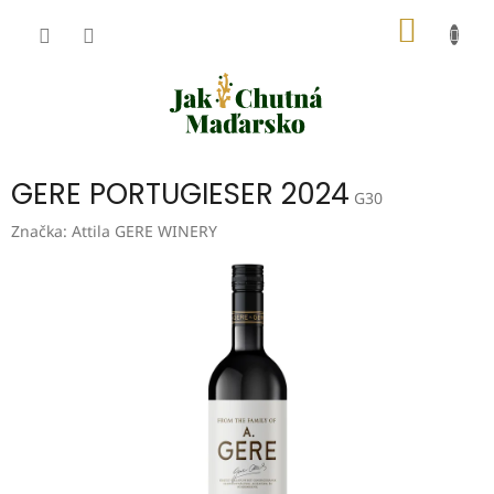
Přejít
NÁKUP
na
obsah
KOŠÍK
GERE PORTUGIESER 2024
G30
Značka:
Attila GERE WINERY