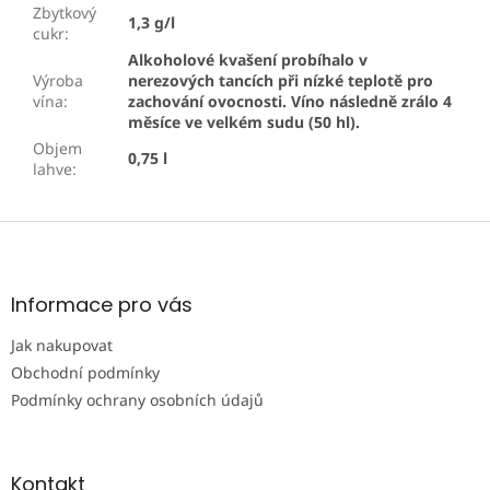
Zbytkový
1,3 g/l
cukr
:
Alkoholové kvašení probíhalo v
Výroba
nerezových tancích při nízké teplotě pro
vína
:
zachování ovocnosti. Víno následně zrálo 4
měsíce ve velkém sudu (50 hl).
Objem
0,75 l
lahve
:
Z
á
p
a
Informace pro vás
t
Jak nakupovat
í
Obchodní podmínky
Podmínky ochrany osobních údajů
Kontakt