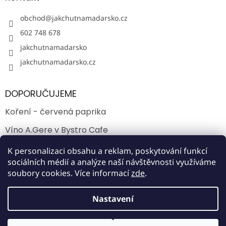
obchod
@
jakchutnamadarsko.cz
602 748 678
jakchutnamadarsko
jakchutnamadarsko.cz
DOPORUČUJEME
Koření - červená paprika
Víno A.Gere v Bystro Cafe
Jak chutná víno Kopar ve Villányi?
K personalizaci obsahu a reklam, poskytování funkcí
sociálních médií a analýze naší návštěvnosti využíváme
soubory cookies. Více informací
zde
.
Vytvořil Shoptet
Nastavení
Copyright 2026
Jak chutná Maďarsko
. Všechna práva