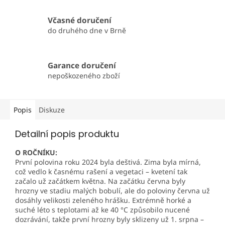
Včasné doručení
do druhého dne v Brně
Garance doručení
nepoškozeného zboží
Popis
Diskuze
Detailní popis produktu
O ROČNÍKU:
První polovina roku 2024 byla deštivá. Zima byla mírná,
což vedlo k časnému rašení a vegetaci – kvetení tak
začalo už začátkem května. Na začátku června byly
hrozny ve stadiu malých bobulí, ale do poloviny června už
dosáhly velikosti zeleného hrášku. Extrémně horké a
suché léto s teplotami až ke 40 °C způsobilo nucené
dozrávání, takže první hrozny byly sklizeny už 1. srpna –