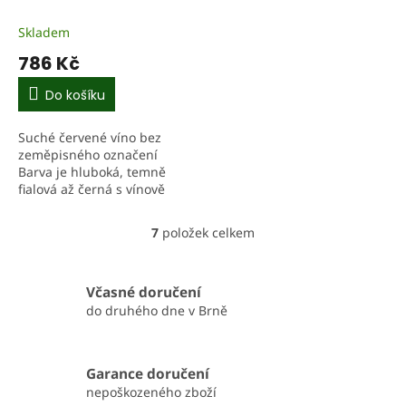
Skladem
786 Kč
Do košíku
Suché červené víno bez
zeměpisného označení
Barva je hluboká, temně
fialová až černá s vínově
červenými odlesky. Ve vůni
dominuje sušená višně,
7
položek celkem
O
švestka a černé bobulové
v
ovoce,...
l
á
Včasné doručení
d
do druhého dne v Brně
a
c
í
Garance doručení
p
r
nepoškozeného zboží