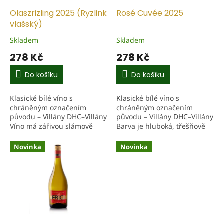
o
d
Olaszrizling 2025 (Ryzlink
Rosé Cuvée 2025
u
vlašský)
k
Skladem
Skladem
t
278 Kč
278 Kč
ů
Do košíku
Do košíku
Klasické bílé víno s
Klasické bílé víno s
chráněným označením
chráněným označením
původu – Villány DHC–Villány
původu – Villány DHC–Villány
Víno má zářivou slámově
Barva je hluboká, třešňově
žlutou barvu. Ve vůni se
červená se světlejším
objevují tóny zeleného
okrajem, víno obsahově
Novinka
Novinka
jablka, broskve, vanilky a
působí plně. Ve vůni
jemných...
odráží...