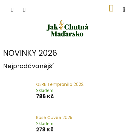
Přejít
NÁKUP
na
obsah
KOŠÍK
NOVINKY 2026
Nejprodávanější
GERE Tempranillo 2022
Skladem
786 Kč
Rosé Cuvée 2025
Skladem
278 Kč