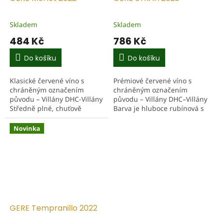
Skladem
Skladem
484 Kč
786 Kč
Do košíku
Do košíku
Klasické červené víno s
Prémiové červené víno s
chráněným označením
chráněným označením
původu – Villány DHC-Villány
původu – Villány DHC–Villány
Středně plné, chuťově
Barva je hluboce rubínová s
bohaté víno s jemnými
fialovými odlesky. Ve vůni se
sudovými tóny v pozadí. Ve
objevují lesní plody, jahody,
Novinka
vůni se objevují již vyzrálé...
pepř a sudové...
GERE Tempranillo 2022