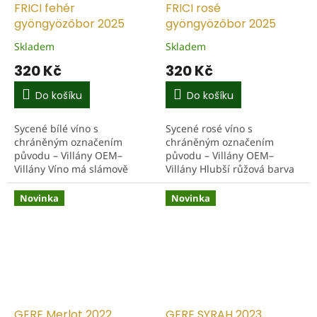
FRICI fehér
FRICI rosé
gyöngyözőbor 2025
gyöngyözőbor 2025
Skladem
Skladem
320 Kč
320 Kč
Do košíku
Do košíku
Sycené bílé víno s
Sycené rosé víno s
chráněným označením
chráněným označením
původu – Villány OEM–
původu – Villány OEM–
Villány Víno má slámově
Villány Hlubší růžová barva
žlutou barvu s jemným
naznačuje vyzrálé tóny. Ve
perlením ve sklenici. Aroma
vůni je nenápadná,
Novinka
Novinka
vede sladké hroznové víno,
elegantní – dominuje třešeň,
mango a...
švestka a...
GERE Merlot 2022
GERE SYRAH 2023