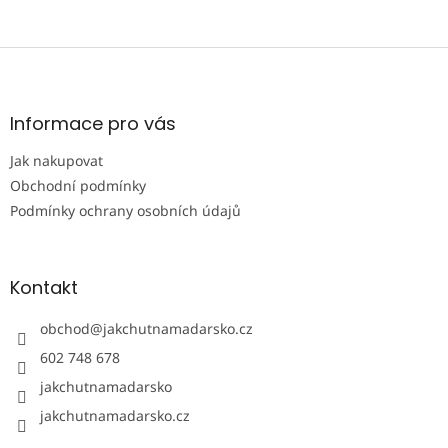
v
k
y
Z
v
á
ý
p
p
i
a
Informace pro vás
s
t
u
Jak nakupovat
í
Obchodní podmínky
Podmínky ochrany osobních údajů
Kontakt
obchod
@
jakchutnamadarsko.cz
602 748 678
jakchutnamadarsko
jakchutnamadarsko.cz