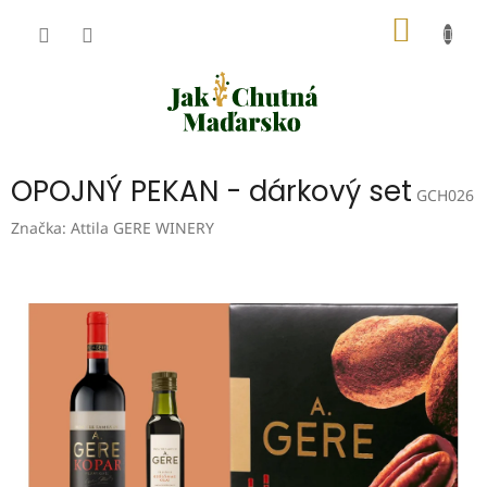
Přejít
NÁKUP
na
obsah
KOŠÍK
OPOJNÝ PEKAN - dárkový set
GCH026
Značka:
Attila GERE WINERY