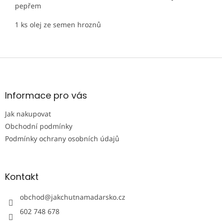
pepřem
1 ks olej ze semen hroznů
Z
á
p
a
Informace pro vás
t
Jak nakupovat
í
Obchodní podmínky
Podmínky ochrany osobních údajů
Kontakt
obchod
@
jakchutnamadarsko.cz
602 748 678