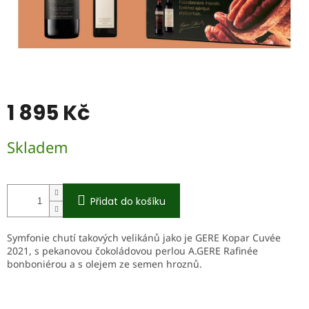
1 895 Kč
Měrná
Skladem
cena:
Přidat do košíku
Symfonie chutí takových velikánů jako je GERE Kopar Cuvée
2021, s pekanovou čokoládovou perlou A.GERE Rafinée
bonboniérou a s olejem ze semen hroznů.