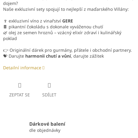
dojem?
Naše exkluzivní sety spojují to nejlepší z maďarského Villány:
🍷 exkluzivní víno z vinařství
GERE
🍫 pikantní čokoládu s dokonale vyváženou chutí
🌿 olej ze semen hroznů – vzácný elixír zdraví i kulinářský
poklad
👉 Originální dárek pro gurmány, přátele i obchodní partnery.
💝 Darujte
harmonii chutí a vůní
, darujte zážitek
Detailní informace
ZEPTAT SE
SDÍLET
Dárkové balení
dle objednávky