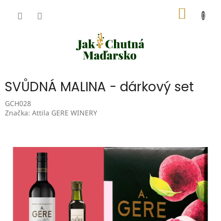
Přejít
NÁKUP
na
obsah
KOŠÍK
SVŮDNÁ MALINA - dárkový set
GCH028
Značka:
Attila GERE WINERY