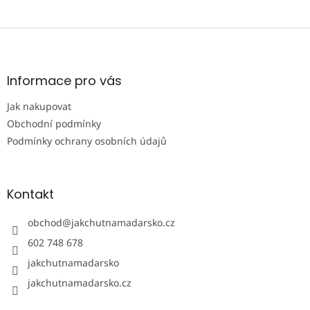
Z
á
p
a
Informace pro vás
t
Jak nakupovat
í
Obchodní podmínky
Podmínky ochrany osobních údajů
Kontakt
obchod
@
jakchutnamadarsko.cz
602 748 678
jakchutnamadarsko
jakchutnamadarsko.cz