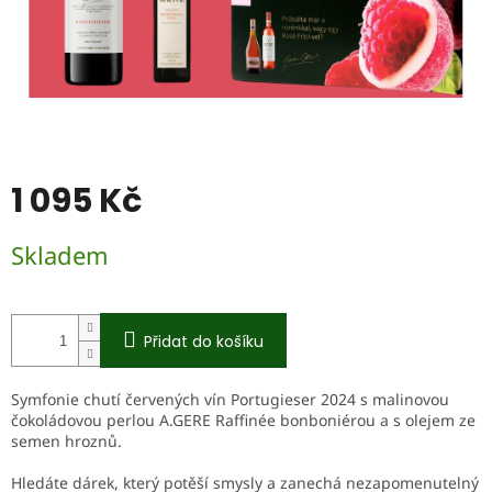
1 095 Kč
Měrná
Skladem
cena:
Přidat do košíku
Symfonie chutí červených vín Portugieser 2024 s malinovou
čokoládovou perlou A.GERE Raffinée bonboniérou a s olejem ze
semen hroznů.
Hledáte dárek, který potěší smysly a zanechá nezapomenutelný