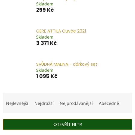
Skladem
299 Kč
GERE ATTILA Cuvée 2021
Skladem
3 371 Kč
SVŮDNÁ MALINA - dárkový set
Skladem
1 095 Kč
Ř
a
Nejlevnější
Nejdražší
Nejprodávanější
Abecedně
z
e
n
OTEVŘÍT FILTR
í