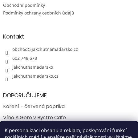
Obchodní podmínky
Podmínky ochrany osobních údajů
Kontakt
obchod
@
jakchutnamadarsko.cz
602 748 678
jakchutnamadarsko
jakchutnamadarsko.cz
DOPORUČUJEME
Koření - červená paprika
Víno A.Gere v Bystro Cafe
Jak chutná víno Kopar ve Villányi?
K personalizaci obsahu a reklam, poskytování funkcí
sociálních médií a analýze naší návštěvnosti využíváme