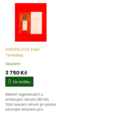
p
V
r
ý
o
p
d
i
u
s
k
p
t
r
ů
o
d
GRAPELOVE Feel
u
Timeless
k
Skladem
t
3 750 Kč
ů
Do košíku
Aktivní regenerační a
omlazující sérum (30 ml)
Toto luxusní sérum je vysoce
účinným elixírem pro
obnovu pleti. Obsahuje