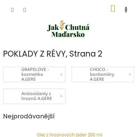
Přejít
NÁKUP
na
obsah
KOŠÍK
POKLADY Z RÉVY
, Strana 2
GRAPELOVE -
CHOCO -
kosmetika
bonboniéry
A.GERE
A.GERE
Antioxidanty z
hroznů A.GERE
Nejprodávanější
Olej z hroznových jader 250 ml