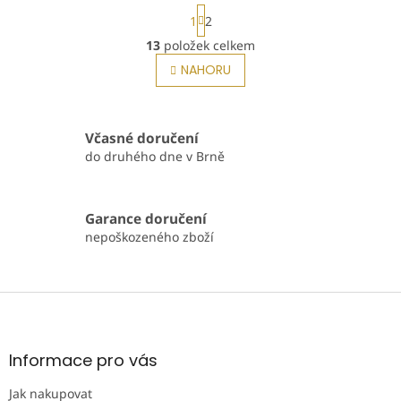
organický hroznový olej a
S
1
2
extrakt značky Gere,...
t
r
13
položek celkem
O
á
v
NAHORU
n
l
k
o
á
v
d
á
a
Včasné doručení
n
c
do druhého dne v Brně
í
í
p
r
Garance doručení
v
nepoškozeného zboží
k
y
v
ý
Z
p
á
i
p
s
a
u
Informace pro vás
t
Jak nakupovat
í