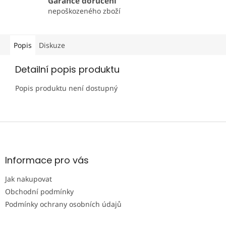
Garance doručení
nepoškozeného zboží
Popis
Diskuze
Detailní popis produktu
Popis produktu není dostupný
Z
á
p
a
Informace pro vás
t
Jak nakupovat
í
Obchodní podmínky
Podmínky ochrany osobních údajů