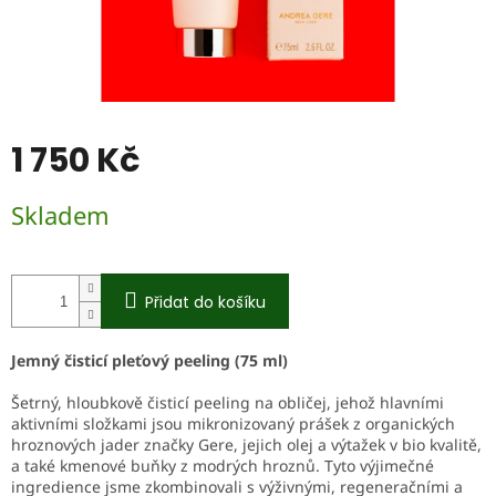
1 750 Kč
Měrná
Skladem
cena:
Přidat do košíku
Jemný čisticí pleťový peeling (75 ml)
Šetrný, hloubkově čisticí peeling na obličej, jehož hlavními
aktivními složkami jsou mikronizovaný prášek z organických
hroznových jader značky Gere, jejich olej a výtažek v bio kvalitě,
a také kmenové buňky z modrých hroznů. Tyto výjimečné
ingredience jsme zkombinovali s výživnými, regeneračními a