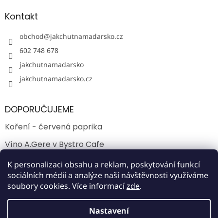
Kontakt
obchod
@
jakchutnamadarsko.cz
602 748 678
jakchutnamadarsko
jakchutnamadarsko.cz
DOPORUČUJEME
Koření - červená paprika
Víno A.Gere v Bystro Cafe
Jak chutná víno Kopar ve Villányi?
K personalizaci obsahu a reklam, poskytování funkcí
sociálních médií a analýze naší návštěvnosti využíváme
soubory cookies. Více informací
zde
.
Vytvořil Shoptet
Nastavení