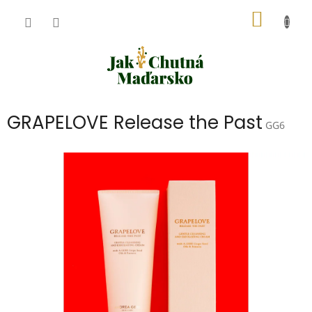
Přejít
NÁKUP
na
obsah
KOŠÍK
GRAPELOVE Release the Past
GG6