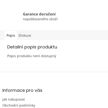
Garance doručení
nepoškozeného zboží
Popis
Diskuze
Detailní popis produktu
Popis produktu není dostupný
Z
á
p
a
Informace pro vás
t
Jak nakupovat
í
Obchodní podmínky