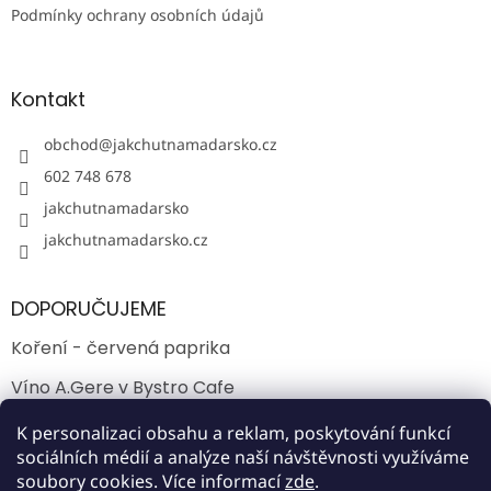
Podmínky ochrany osobních údajů
Kontakt
obchod
@
jakchutnamadarsko.cz
602 748 678
jakchutnamadarsko
jakchutnamadarsko.cz
DOPORUČUJEME
Koření - červená paprika
Víno A.Gere v Bystro Cafe
Jak chutná víno Kopar ve Villányi?
K personalizaci obsahu a reklam, poskytování funkcí
sociálních médií a analýze naší návštěvnosti využíváme
soubory cookies. Více informací
zde
.