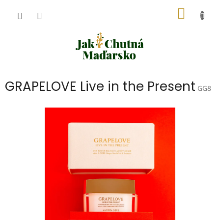
Přejít
NÁKUP
na
obsah
KOŠÍK
GRAPELOVE Live in the Present
GG8