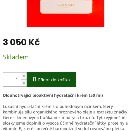
3 050 Kč
Měrná
Skladem
cena:
Přidat do košíku
Dlouhotrvající bioaktivní hydratační krém (50 ml)
Luxusní hydratační krém s dlouhodobým účinkem, který
kombinuje sílu organického hroznového oleje a extraktu značky
Gere s kmenovými buňkami z modrých hroznů. Tyto výjimečné
složky jsme doplnili o vysoce účinné hydratační látky, proteiny a
vitamín E, které společně harmonizují vodní rovnováhu pleti a